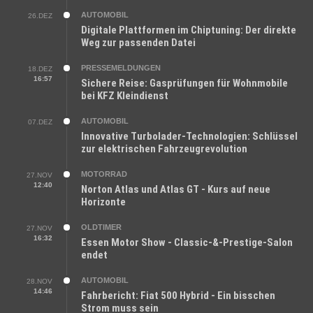
AUTOMOBIL
26.DEZ
Digitale Plattformen im Chiptuning: Der direkte
Weg zur passenden Datei
PRESSEMELDUNGEN
18.DEZ
16:57
Sichere Reise: Gasprüfungen für Wohnmobile
bei KFZ Kleindienst
AUTOMOBIL
07.DEZ
Innovative Turbolader-Technologien: Schlüssel
zur elektrischen Fahrzeugrevolution
MOTORRAD
27.NOV
12:40
Norton Atlas und Atlas GT - Kurs auf neue
Horizonte
OLDTIMER
27.NOV
16:32
Essen Motor Show - Classic-&-Prestige-Salon
endet
AUTOMOBIL
28.NOV
14:46
Fahrbericht: Fiat 500 Hybrid - Ein bisschen
Strom muss sein