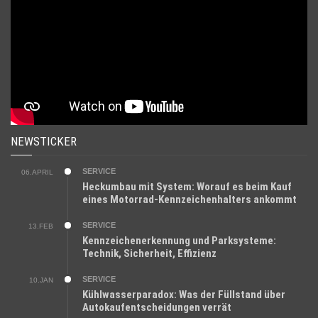
NEWSTICKER
SERVICE
06.APRIL
Heckumbau mit System: Worauf es beim Kauf
eines Motorrad-Kennzeichenhalters ankommt
SERVICE
13.FEB
Kennzeichenerkennung und Parksysteme:
Technik, Sicherheit, Effizienz
SERVICE
10.JAN
Kühlwasserparadox: Was der Füllstand über
Autokaufentscheidungen verrät