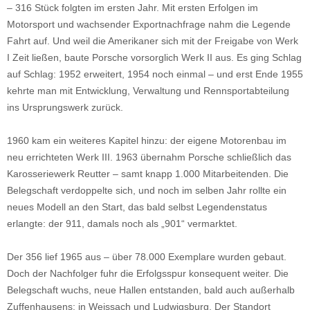
– 316 Stück folgten im ersten Jahr. Mit ersten Erfolgen im
Motorsport und wachsender Exportnachfrage nahm die Legende
Fahrt auf. Und weil die Amerikaner sich mit der Freigabe von Werk
I Zeit ließen, baute Porsche vorsorglich Werk II aus. Es ging Schlag
auf Schlag: 1952 erweitert, 1954 noch einmal – und erst Ende 1955
kehrte man mit Entwicklung, Verwaltung und Rennsportabteilung
ins Ursprungswerk zurück.
1960 kam ein weiteres Kapitel hinzu: der eigene Motorenbau im
neu errichteten Werk III. 1963 übernahm Porsche schließlich das
Karosseriewerk Reutter – samt knapp 1.000 Mitarbeitenden. Die
Belegschaft verdoppelte sich, und noch im selben Jahr rollte ein
neues Modell an den Start, das bald selbst Legendenstatus
erlangte: der 911, damals noch als „901“ vermarktet.
Der 356 lief 1965 aus – über 78.000 Exemplare wurden gebaut.
Doch der Nachfolger fuhr die Erfolgsspur konsequent weiter. Die
Belegschaft wuchs, neue Hallen entstanden, bald auch außerhalb
Zuffenhausens: in Weissach und Ludwigsburg. Der Standort