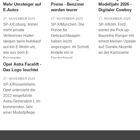
das
zur
Mehr Umsteiger auf
Preise - Benziner
Modelljahr 2026 -
E-Autos
werden teurer
Digitaler Cowboy
Elektrifiz
27. NOVEMBER 2025
27. NOVEMBER 2025
27. NOVEMBER 2025
und die
SP-X/Coburg. Immer
SP-X/München. Die
SP-X/Köln. Ford
mehr private
Preise für
wertet die Pick-up-
Rolle der
Verbrenner-Halter
Gebrauchtwagen
Baureihe Ranger mit
steigen beim Autokauf
haben leicht
einem kleinen Update
Turbolade
auf ein E-Mobil um,
angezogen. Im Schnitt
auf. Dunkle Akzente
wie aus dem E-
kostete ein in
an der Karosserie
Elektrische Fahrzeuge
Barometer
Deutschland
sind längst keine
Opel Astra Facelift -
Das Logo leuchtet
27. NOVEMBER 2025
SP-X/Rüsselsheim.
Opel unterzieht die
2022 eingeführte
Astra-Generation L im
kommenden Jahr
einer Modellpflege.