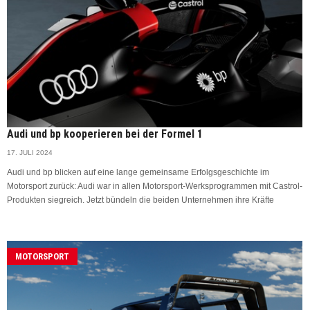
Audi und bp kooperieren bei der Formel 1
17. JULI 2024
Audi und bp blicken auf eine lange gemeinsame Erfolgsgeschichte im
Motorsport zurück: Audi war in allen Motorsport-Werksprogrammen mit Castrol-
Produkten siegreich. Jetzt bündeln die beiden Unternehmen ihre Kräfte
MOTORSPORT