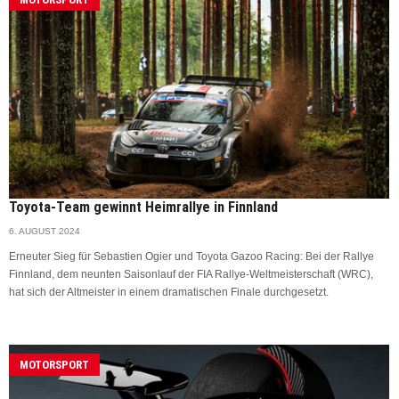
Toyota-Team gewinnt Heimrallye in Finnland
6. AUGUST 2024
Erneuter Sieg für Sebastien Ogier und Toyota Gazoo Racing: Bei der Rallye
Finnland, dem neunten Saisonlauf der FIA Rallye-Weltmeisterschaft (WRC),
hat sich der Altmeister in einem dramatischen Finale durchgesetzt.
MOTORSPORT