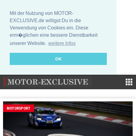
Mit der Nutzung von MOTOR-
EXCLUSIVE.de willigst Du in die
Verwendung von Cookies ein. Diese
erm�glichen eine bessere Dienstbarkeit
unserer Website.
weitere Infos
OK
MOTORSPORT