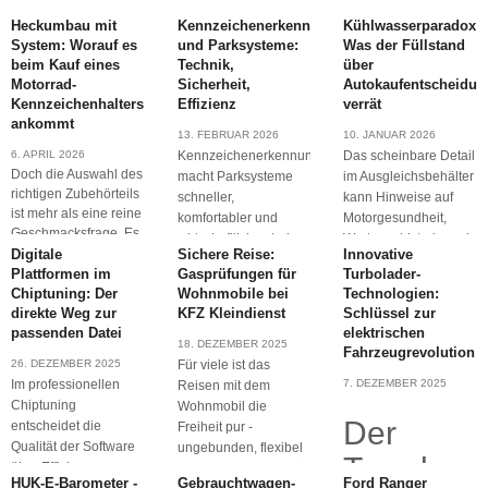
Heckumbau mit
Kennzeichenerkennung
Kühlwasserparadox:
System: Worauf es
und Parksysteme:
Was der Füllstand
beim Kauf eines
Technik,
über
Motorrad-
Sicherheit,
Autokaufentscheidu
Kennzeichenhalters
Effizienz
verrät
ankommt
13. FEBRUAR 2026
10. JANUAR 2026
6. APRIL 2026
Kennzeichenerkennung
Das scheinbare Detail
Doch die Auswahl des
macht Parksysteme
im Ausgleichsbehälter
richtigen Zubehörteils
schneller,
kann Hinweise auf
ist mehr als eine reine
komfortabler und
Motorgesundheit,
Geschmacksfrage. Es
wirtschaftlicher, indem
Wartungshistorie und
geht um
Digitale
Sichere Reise:
Innovative
sie Ein- und
versteckte Kosten
Materialqualität,
Plattformen im
Gasprüfungen für
Turbolader-
Ausfahrten
Chiptuning: Der
Wohnmobile bei
Technologien:
direkte Weg zur
KFZ Kleindienst
Schlüssel zur
passenden Datei
elektrischen
18. DEZEMBER 2025
Fahrzeugrevolution
26. DEZEMBER 2025
Für viele ist das
Im professionellen
7. DEZEMBER 2025
Reisen mit dem
Chiptuning
Wohnmobil die
Der
entscheidet die
Freiheit pur -
Qualität der Software
ungebunden, flexibel
Trend
über Effizienz,
und jederzeit bereit für
HUK-E-Barometer -
Gebrauchtwagen-
Ford Ranger
Sicherheit und