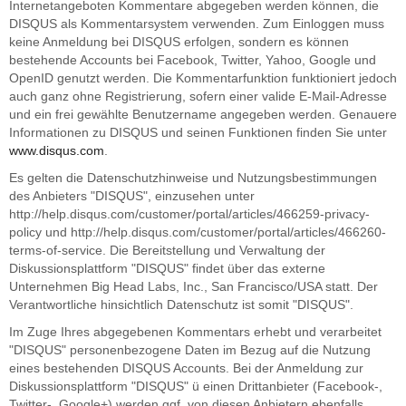
Internetangeboten Kommentare abgegeben werden können, die
DISQUS als Kommentarsystem verwenden. Zum Einloggen muss
keine Anmeldung bei DISQUS erfolgen, sondern es können
bestehende Accounts bei Facebook, Twitter, Yahoo, Google und
OpenID genutzt werden. Die Kommentarfunktion funktioniert jedoch
auch ganz ohne Registrierung, sofern einer valide E-Mail-Adresse
und ein frei gewählte Benutzername angegeben werden. Genauere
Informationen zu DISQUS und seinen Funktionen finden Sie unter
www.disqus.com
.
Es gelten die Datenschutzhinweise und Nutzungsbestimmungen
des Anbieters "DISQUS", einzusehen unter
http://help.disqus.com/customer/portal/articles/466259-privacy-
policy und http://help.disqus.com/customer/portal/articles/466260-
terms-of-service. Die Bereitstellung und Verwaltung der
Diskussionsplattform "DISQUS" findet über das externe
Unternehmen Big Head Labs, Inc., San Francisco/USA statt. Der
Verantwortliche hinsichtlich Datenschutz ist somit "DISQUS".
Im Zuge Ihres abgegebenen Kommentars erhebt und verarbeitet
"DISQUS" personenbezogene Daten im Bezug auf die Nutzung
eines bestehenden DISQUS Accounts. Bei der Anmeldung zur
Diskussionsplattform "DISQUS" ü einen Drittanbieter (Facebook-,
Twitter-, Google+) werden ggf. von diesen Anbietern ebenfalls