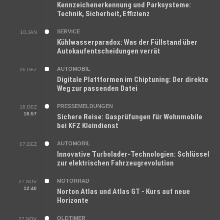
Kennzeichenerkennung und Parksysteme:
Technik, Sicherheit, Effizienz
SERVICE
10.JAN
Kühlwasserparadox: Was der Füllstand über
Autokaufentscheidungen verrät
AUTOMOBIL
26.DEZ
Digitale Plattformen im Chiptuning: Der direkte
Weg zur passenden Datei
PRESSEMELDUNGEN
18.DEZ
16:57
Sichere Reise: Gasprüfungen für Wohnmobile
bei KFZ Kleindienst
AUTOMOBIL
07.DEZ
Innovative Turbolader-Technologien: Schlüssel
zur elektrischen Fahrzeugrevolution
MOTORRAD
27.NOV
12:40
Norton Atlas und Atlas GT - Kurs auf neue
Horizonte
OLDTIMER
27.NOV