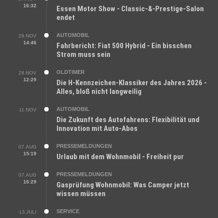
16:32
Essen Motor Show - Classic-&-Prestige-Salon
endet
AUTOMOBIL
28.NOV
14:46
Fahrbericht: Fiat 500 Hybrid - Ein bisschen
Strom muss sein
OLDTIMER
28.NOV
12:29
Die H-Kennzeichen-Klassiker des Jahres 2026 -
Alles, bloß nicht langweilig
AUTOMOBIL
11.NOV
Die Zukunft des Autofahrens: Flexibilität und
Innovation mit Auto-Abos
PRESSEMELDUNGEN
07.AUG
15:19
Urlaub mit dem Wohnmobil - Freiheit pur
PRESSEMELDUNGEN
07.AUG
16:29
Gasprüfung Wohnmobil: Was Camper jetzt
wissen müssen
SERVICE
13.JULI