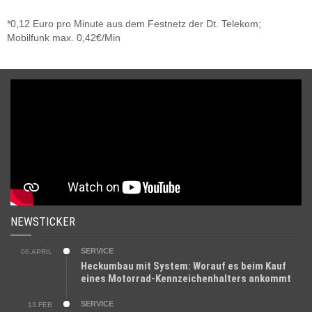
*0,12 Euro pro Minute aus dem Festnetz der Dt. Telekom;
Mobilfunk max. 0,42€/Min
NEWSTICKER
SERVICE
06.APRIL
Heckumbau mit System: Worauf es beim Kauf
eines Motorrad-Kennzeichenhalters ankommt
SERVICE
13.FEB