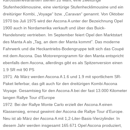
Stufenhecklimousine, eine viertürige Stufenhecklimousine und ein
dreitüriger Kombi, „Voyage“ bzw. „Caravan“ genannt. Von Oktober
1970 bis Juli 1975 wird der Ascona A unter der Bezeichnung Opel
1900 auch in Nordamerika verkauft und über das Buick-
Handelsnetz vertrieben. Im September feiert Opel den Marktstart
des Manta A als „Tag, an dem der Manta kommt". Das moderne
Fahrwerk und die Heckantriebs-Bodengruppe teilt sich das Coupé
mit dem Ascona. Das Motorenprogramm für den Manta entspricht
ebenfalls dem Ascona, allerdings gibt es als Spitzenversion einen
1.9 SR mit 90 PS
1971: Ab März werden Ascona A 1.6 und 1.9 mit sportlichem SR-
Paket lieferbar, das gilt auch für den dreitürigen Kombi Ascona
Voyage. Gesamtsieg für den Ascona A bei der fast 13.000 Kilometer
langen Rallye Tour d‘Europe
1972: Bei der Rallye Monte Carlo erzielt der Ascona A einen
Klassensieg, erneut gewinnt der Ascona die Rallye Tour d’Europe.
Neu ist ab März der Ascona A mit 1,2-Liter-Basis-Vierzylinder. In
diesem Jahr werden insgesamt 165.671 Opel Ascona produziert,