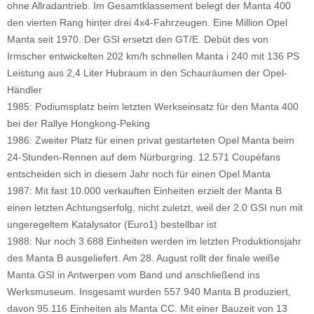
ohne Allradantrieb. Im Gesamtklassement belegt der Manta 400
den vierten Rang hinter drei 4x4-Fahrzeugen. Eine Million Opel
Manta seit 1970. Der GSI ersetzt den GT/E. Debüt des von
Irmscher entwickelten 202 km/h schnellen Manta i 240 mit 136 PS
Leistung aus 2,4 Liter Hubraum in den Schauräumen der Opel-
Händler
1985: Podiumsplatz beim letzten Werkseinsatz für den Manta 400
bei der Rallye Hongkong-Peking
1986: Zweiter Platz für einen privat gestarteten Opel Manta beim
24-Stunden-Rennen auf dem Nürburgring. 12.571 Coupéfans
entscheiden sich in diesem Jahr noch für einen Opel Manta
1987: Mit fast 10.000 verkauften Einheiten erzielt der Manta B
einen letzten Achtungserfolg, nicht zuletzt, weil der 2.0 GSI nun mit
ungeregeltem Katalysator (Euro1) bestellbar ist
1988: Nur noch 3.688 Einheiten werden im letzten Produktionsjahr
des Manta B ausgeliefert. Am 28. August rollt der finale weiße
Manta GSI in Antwerpen vom Band und anschließend ins
Werksmuseum. Insgesamt wurden 557.940 Manta B produziert,
davon 95.116 Einheiten als Manta CC. Mit einer Bauzeit von 13