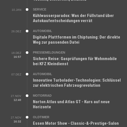
SERVICE
10.JAN
Kühlwasserparadox: Was der Füllstand über
Autokaufentscheidungen verrät
AUTOMOBIL
26.DEZ
Digitale Plattformen im Chiptuning: Der direkte
Weg zur passenden Datei
PRESSEMELDUNGEN
18.DEZ
16:57
Sichere Reise: Gasprüfungen für Wohnmobile
bei KFZ Kleindienst
AUTOMOBIL
07.DEZ
Innovative Turbolader-Technologien: Schlüssel
zur elektrischen Fahrzeugrevolution
MOTORRAD
27.NOV
12:40
Norton Atlas und Atlas GT - Kurs auf neue
Horizonte
OLDTIMER
27.NOV
16:32
Essen Motor Show - Classic-&-Prestige-Salon