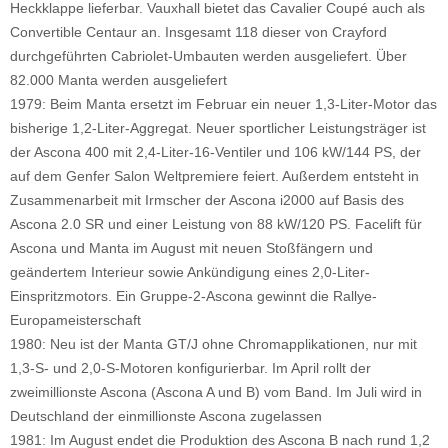
Heckklappe lieferbar. Vauxhall bietet das Cavalier Coupé auch als
Convertible Centaur an. Insgesamt 118 dieser von Crayford
durchgeführten Cabriolet-Umbauten werden ausgeliefert. Über
82.000 Manta werden ausgeliefert
1979: Beim Manta ersetzt im Februar ein neuer 1,3-Liter-Motor das
bisherige 1,2-Liter-Aggregat. Neuer sportlicher Leistungsträger ist
der Ascona 400 mit 2,4-Liter-16-Ventiler und 106 kW/144 PS, der
auf dem Genfer Salon Weltpremiere feiert. Außerdem entsteht in
Zusammenarbeit mit Irmscher der Ascona i2000 auf Basis des
Ascona 2.0 SR und einer Leistung von 88 kW/120 PS. Facelift für
Ascona und Manta im August mit neuen Stoßfängern und
geändertem Interieur sowie Ankündigung eines 2,0-Liter-
Einspritzmotors. Ein Gruppe-2-Ascona gewinnt die Rallye-
Europameisterschaft
1980: Neu ist der Manta GT/J ohne Chromapplikationen, nur mit
1,3-S- und 2,0-S-Motoren konfigurierbar. Im April rollt der
zweimillionste Ascona (Ascona A und B) vom Band. Im Juli wird in
Deutschland der einmillionste Ascona zugelassen
1981: Im August endet die Produktion des Ascona B nach rund 1,2