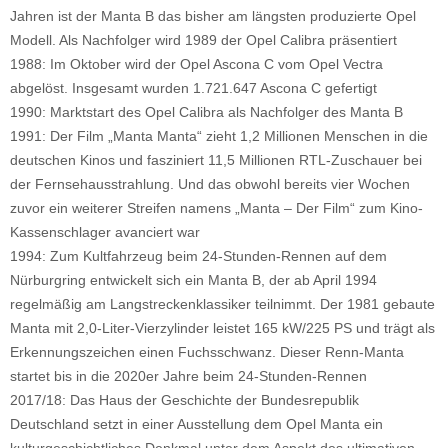
Jahren ist der Manta B das bisher am längsten produzierte Opel
Modell. Als Nachfolger wird 1989 der Opel Calibra präsentiert
1988: Im Oktober wird der Opel Ascona C vom Opel Vectra
abgelöst. Insgesamt wurden 1.721.647 Ascona C gefertigt
1990: Marktstart des Opel Calibra als Nachfolger des Manta B
1991: Der Film „Manta Manta“ zieht 1,2 Millionen Menschen in die
deutschen Kinos und fasziniert 11,5 Millionen RTL-Zuschauer bei
der Fernsehausstrahlung. Und das obwohl bereits vier Wochen
zuvor ein weiterer Streifen namens „Manta – Der Film“ zum Kino-
Kassenschlager avanciert war
1994: Zum Kultfahrzeug beim 24-Stunden-Rennen auf dem
Nürburgring entwickelt sich ein Manta B, der ab April 1994
regelmäßig am Langstreckenklassiker teilnimmt. Der 1981 gebaute
Manta mit 2,0-Liter-Vierzylinder leistet 165 kW/225 PS und trägt als
Erkennungszeichen einen Fuchsschwanz. Dieser Renn-Manta
startet bis in die 2020er Jahre beim 24-Stunden-Rennen
2017/18: Das Haus der Geschichte der Bundesrepublik
Deutschland setzt in einer Ausstellung dem Opel Manta ein
kulturgeschichtliches Denkmal unter dem Aspekt des ultimativen