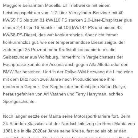
Maggiore benannten Modells. Elf Triebwerke mit einem
Leistungsspektrum vom 1,2-Liter-Vierzylinder-Benziner mit 40
kW/55 PS bis zum 81 kW/110 PS starken 2,0-Liter-Einspritzer plus
einem 2,4-Liter-16-Ventiler mit 106 kW/144 PS und einem 43-
kW/58-PS-Diesel, das war konkurrenzlos. Aber nicht immer
konkurrenzlos gut, wie der temperamentlose Diesel zeigte, der
zudem gut 25 Prozent mehr Kraftstoff konsumierte als die
Selbstzünder aus Wolfsburg. Immerhin: In Vergleichstests der
Fachpresse konnte der Ascona auch gegen Alfa Alfetta oder den
BMW 3er bestehen. Und in der Rallye-WM bezwang die Limousine
mit dem Blitz noch zwei Jahre nach Produktionsende ihre
modernen Gegner: Der Sieg bei der berüchtigten Safari-Rallye,
herausgefahren von Ari Vatanen und Terry Harryman, schrieb
Sportgeschichte.
Noch länger setzte der Manta seine Motorsportkarriere fort. Beim
24-Stunden-Klassiker auf der Nordschleife zog ein Renn-Manta von
1981 bis in die 2020er Jahre seine Kreise, fast so als ob er den