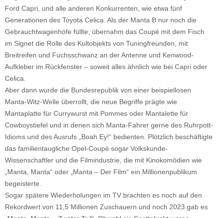
Ford Capri, und alle anderen Konkurrenten, wie etwa fünf
Generationen des Toyota Celica. Als der Manta B nur noch die
Gebrauchtwagenhöfe füllte, übernahm das Coupé mit dem Fisch
im Signet die Rolle des Kultobjekts von Tuningfreunden, mit
Breitreifen und Fuchsschwanz an der Antenne und Kenwood-
Aufkleber im Rückfenster – soweit alles ähnlich wie bei Capri oder
Celica.
Aber dann wurde die Bundesrepublik von einer beispiellosen
Manta-Witz-Welle überrollt, die neue Begriffe prägte wie
Mantaplatte für Currywurst mit Pommes oder Mantalette für
Cowboystiefel und in denen sich Manta-Fahrer gerne des Ruhrpott-
Idioms und des Ausrufs „Boah Ey!“ bedienten. Plötzlich beschäftigte
das familientaugliche Opel-Coupé sogar Volkskunde-
Wissenschaftler und die Filmindustrie, die mit Kinokomödien wie
„Manta, Manta“ oder „Manta – Der Film“ ein Millionenpublikum
begeisterte.
Sogar spätere Wiederholungen im TV brachten es noch auf den
Rekordwert von 11,5 Millionen Zuschauern und noch 2023 gab es