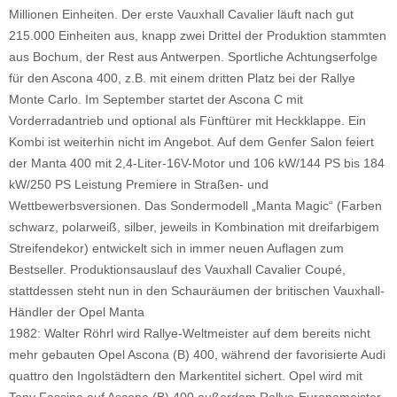
Millionen Einheiten. Der erste Vauxhall Cavalier läuft nach gut
215.000 Einheiten aus, knapp zwei Drittel der Produktion stammten
aus Bochum, der Rest aus Antwerpen. Sportliche Achtungserfolge
für den Ascona 400, z.B. mit einem dritten Platz bei der Rallye
Monte Carlo. Im September startet der Ascona C mit
Vorderradantrieb und optional als Fünftürer mit Heckklappe. Ein
Kombi ist weiterhin nicht im Angebot. Auf dem Genfer Salon feiert
der Manta 400 mit 2,4-Liter-16V-Motor und 106 kW/144 PS bis 184
kW/250 PS Leistung Premiere in Straßen- und
Wettbewerbsversionen. Das Sondermodell „Manta Magic“ (Farben
schwarz, polarweiß, silber, jeweils in Kombination mit dreifarbigem
Streifendekor) entwickelt sich in immer neuen Auflagen zum
Bestseller. Produktionsauslauf des Vauxhall Cavalier Coupé,
stattdessen steht nun in den Schauräumen der britischen Vauxhall-
Händler der Opel Manta
1982: Walter Röhrl wird Rallye-Weltmeister auf dem bereits nicht
mehr gebauten Opel Ascona (B) 400, während der favorisierte Audi
quattro den Ingolstädtern den Markentitel sichert. Opel wird mit
Tony Fassina auf Ascona (B) 400 außerdem Rallye-Europameister.