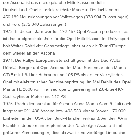
der Ascona ist das meistgekaufte Mittelklassemodell in
Deutschland. Opel ist erfolgreichste Marke in Deutschland mit
456.189 Neuzulassungen vor Volkswagen (378.904 Zulassungen)
und Ford (272.340 Zulassungen)
1973: In diesem Jahr werden 192.457 Opel Ascona produziert, es
ist das erfolgreichste Jahr für die Opel-Mittelklasse. Im Rallyesport
holt Walter Röhrl vier Gesamtsiege, aber auch die Tour d’Europe
geht wieder an den Ascona
1974: Die Rallye-Europameisterschaft gewinnt das Duo Walter
Röhrl/J. Berger auf Opel Ascona. Im März Serienstart des Manta
GT/E mit 1,9-Liter Hubraum und 105 PS als erster Vierzylinder-
Opel mit elektronischer Benzineinspritzung. Im Mai Debüt des Opel
Manta TE 2800 von Transeurope Engineering mit 2,8-Liter-HC-
Sechszylinder-Motor und 142 PS
1975: Produktionsauslauf für Ascona A und Manta A am 9. Juli nach
insgesamt 691.438 Ascona bzw. 498.553 Manta (davon 170.000
Einheiten in den USA über Buick-Händler verkauft). Auf der IAA in
Frankfurt debütiert im September der Nachfolger Ascona B mit
größeren Abmessungen, dies als zwei- und viertürige Limousine.