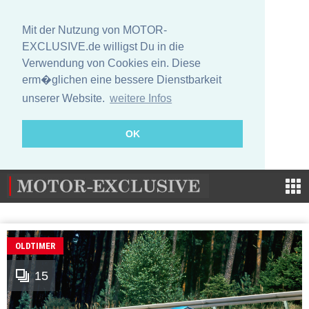
Mit der Nutzung von MOTOR-
EXCLUSIVE.de willigst Du in die
Verwendung von Cookies ein. Diese
erm�glichen eine bessere Dienstbarkeit
unserer Website.
weitere Infos
OK
OLDTIMER
15