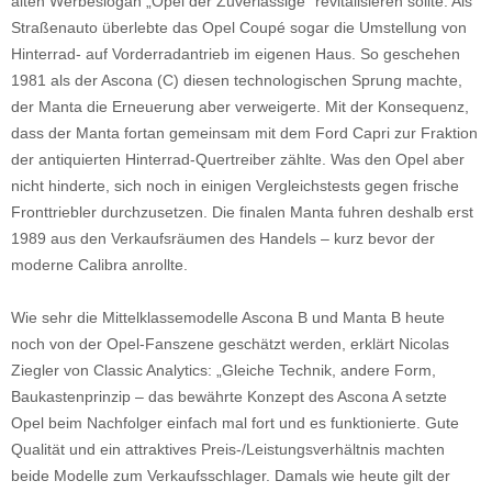
alten Werbeslogan „Opel der Zuverlässige“ revitalisieren sollte. Als
Straßenauto überlebte das Opel Coupé sogar die Umstellung von
Hinterrad- auf Vorderradantrieb im eigenen Haus. So geschehen
1981 als der Ascona (C) diesen technologischen Sprung machte,
der Manta die Erneuerung aber verweigerte. Mit der Konsequenz,
dass der Manta fortan gemeinsam mit dem Ford Capri zur Fraktion
der antiquierten Hinterrad-Quertreiber zählte. Was den Opel aber
nicht hinderte, sich noch in einigen Vergleichstests gegen frische
Fronttriebler durchzusetzen. Die finalen Manta fuhren deshalb erst
1989 aus den Verkaufsräumen des Handels – kurz bevor der
moderne Calibra anrollte.
Wie sehr die Mittelklassemodelle Ascona B und Manta B heute
noch von der Opel-Fanszene geschätzt werden, erklärt Nicolas
Ziegler von Classic Analytics: „Gleiche Technik, andere Form,
Baukastenprinzip – das bewährte Konzept des Ascona A setzte
Opel beim Nachfolger einfach mal fort und es funktionierte. Gute
Qualität und ein attraktives Preis-/Leistungsverhältnis machten
beide Modelle zum Verkaufsschlager. Damals wie heute gilt der