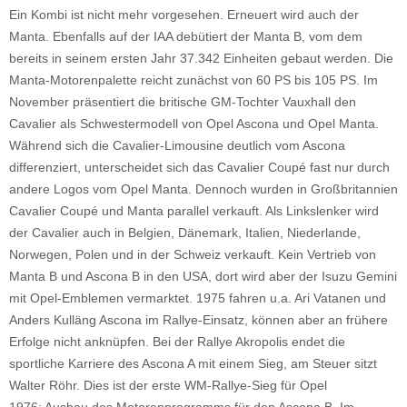
Ein Kombi ist nicht mehr vorgesehen. Erneuert wird auch der
Manta. Ebenfalls auf der IAA debütiert der Manta B, vom dem
bereits in seinem ersten Jahr 37.342 Einheiten gebaut werden. Die
Manta-Motorenpalette reicht zunächst von 60 PS bis 105 PS. Im
November präsentiert die britische GM-Tochter Vauxhall den
Cavalier als Schwestermodell von Opel Ascona und Opel Manta.
Während sich die Cavalier-Limousine deutlich vom Ascona
differenziert, unterscheidet sich das Cavalier Coupé fast nur durch
andere Logos vom Opel Manta. Dennoch wurden in Großbritannien
Cavalier Coupé und Manta parallel verkauft. Als Linkslenker wird
der Cavalier auch in Belgien, Dänemark, Italien, Niederlande,
Norwegen, Polen und in der Schweiz verkauft. Kein Vertrieb von
Manta B und Ascona B in den USA, dort wird aber der Isuzu Gemini
mit Opel-Emblemen vermarktet. 1975 fahren u.a. Ari Vatanen und
Anders Kulläng Ascona im Rallye-Einsatz, können aber an frühere
Erfolge nicht anknüpfen. Bei der Rallye Akropolis endet die
sportliche Karriere des Ascona A mit einem Sieg, am Steuer sitzt
Walter Röhr. Dies ist der erste WM-Rallye-Sieg für Opel
1976: Ausbau des Motorenprogramms für den Ascona B. Im