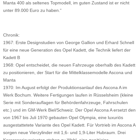
Manta 400 als seltenes Topmodell, im guten Zustand ist er nicht
unter 89.000 Euro zu haben.“
Chronik:
1967: Erste Designstudien von George Gallion und Erhard Schnell
für eine neue Generation des Opel Kadett, die Technik liefert der
Kadett B
1968: Opel entscheidet, die neuen Fahrzeuge oberhalb des Kadett
zu positionieren, der Start für die Mittelklassemodelle Ascona und
Manta
1970: Im August erfolgt der Produktionsanlauf des Ascona A im
Werk Bochum. Weitere Fertigungen laufen in Rüsselsheim (kleine
Serie mit Sonderauflagen für Behördenfahrzeuge, Fahrschulen
etc.) und im GM-Werk Biel/Schweiz. Der Opel Ascona A ersetzt den
von 1967 bis Juli 1970 gebauten Opel Olympia, eine luxuriös
ausgestattetete Variante des Opel Kadett. Für Vortrieb im Ascona A
sorgen neue Vierzylinder mit 1,6- und 1,9-Liter Hubraum. Drei
Karossserievarianten stehen zu Wahl, eine zweitürige