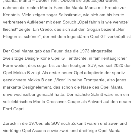
„Manta, Manta – Zwoter Teil“. Obwohl sie Spottobjekt waren,
nahmen die realen Manta-Fans die Manta-Mania mit Freude zur
Kenntnis. Viele zeigen sogar Selbstironie, wie sich am bis heute
verbreiteten Aufkleber mit dem Spruch „Opel fahr‘n is wie wennze‘
fliechst“ zeigte. Ein Credo, das sich auf den Slogan bezieht „Nur
Fliegen ist schöner“, der mit dem legendären Opel GT verknüpft ist.
Der Opel Manta gab das Feuer, das die 1973 eingestellte
zweisitzige Design-Ikone Opel GT entfachte, in familientauglicher
Form weiter, dies sogar bis zu den heutigen SUV, wie seit 2020 der
Opel Mokka B zeigt. Als erster neuer Opel adaptierte der sportiv
gezeichnete Mokka B den „Vizor“ in seine Frontpartie, also jenes
markante Designelement, das schon die Nase des Opel Manta
unverwechselbar gemacht hatte. Der nächste Schritt wäre nun ein
vollelektrisches Manta Crossover-Coupé als Antwort auf den neuen
Ford Capri.
Zurück in die 1970er, als SUV noch Zukunft waren und zwei- und
viertürige Opel Ascona sowie zwei- und dreitürige Opel Manta