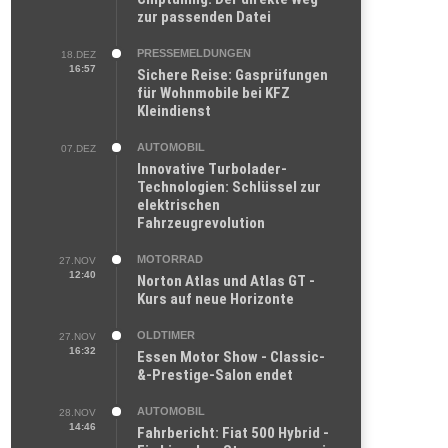
zur passenden Datei
PRESSEMELDUNGEN
18.DEZ
16:57
Sichere Reise: Gasprüfungen
für Wohnmobile bei KFZ
Kleindienst
AUTOMOBIL
07.DEZ
Innovative Turbolader-
Technologien: Schlüssel zur
elektrischen
Fahrzeugrevolution
MOTORRAD
27.NOV
12:40
Norton Atlas und Atlas GT -
Kurs auf neue Horizonte
OLDTIMER
27.NOV
16:32
Essen Motor Show - Classic-
&-Prestige-Salon endet
AUTOMOBIL
28.NOV
14:46
Fahrbericht: Fiat 500 Hybrid -