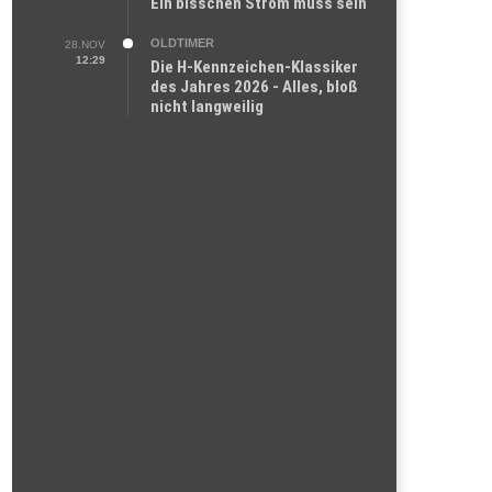
Ein bisschen Strom muss sein
OLDTIMER
28.NOV
12:29
Die H-Kennzeichen-Klassiker
des Jahres 2026 - Alles, bloß
nicht langweilig