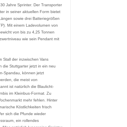
30 Jahre Sprinter. Der Transporter
ter in seiner aktuellen Form bietet
ängen sowie drei Batteriegrößen
LTP). Mit einem Ladevolumen von
ewicht von bis zu 4,25 Tonnen
tzwertniveau wie sein Pendant mit
im Stall der inzwischen Vans
ie Stuttgarter jetzt in ein neu
lin-Spandau, können jetzt
werden, die meist von
nt ist natürlich die Blaulicht-
mbis im Kleinbus-Format. Zu
ochenmarkt mehr fehlen. Hinter
arische Köstlichkeiten frisch
Wer sich die Pfunde wieder
essraum, ein rollendes