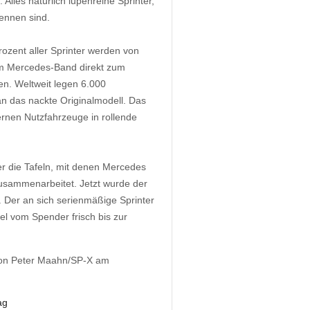
Alles natürlich lupenreine Sprinter,
ennen sind.
rozent aller Sprinter werden von
vom Mercedes-Band direkt zum
en. Weltweit legen 6.000
n das nackte Originalmodell. Das
ternen Nutzfahrzeuge in rollende
r die Tafeln, mit denen Mercedes
zusammenarbeitet. Jetzt wurde der
. Der an sich serienmäßige Sprinter
tel vom Spender frisch bis zur
on Peter Maahn/SP-X am
ag