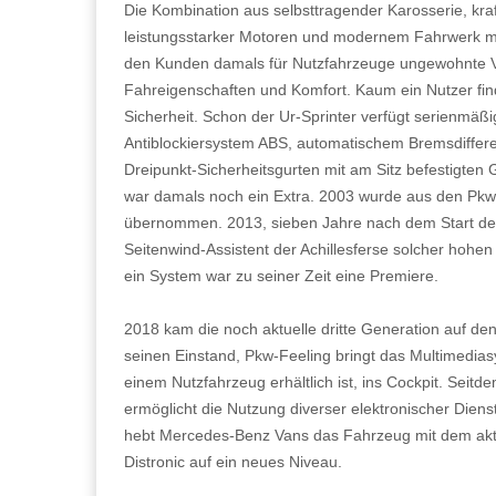
Die Kombination aus selbsttragender Karosserie, kra
leistungsstarker Motoren und modernem Fahrwerk m
den Kunden damals für Nutzfahrzeuge ungewohnte Vor
Fahreigenschaften und Komfort. Kaum ein Nutzer fin
Sicherheit. Schon der Ur-Sprinter verfügt serienmä
Antiblockiersystem ABS, automatischem Bremsdiffere
Dreipunkt-Sicherheitsgurten mit am Sitz befestigten 
war damals noch ein Extra. 2003 wurde aus den Pk
übernommen. 2013, sieben Jahre nach dem Start de
Seitenwind-Assistent der Achillesferse solcher hohe
ein System war zu seiner Zeit eine Premiere.
2018 kam die noch aktuelle dritte Generation auf den 
seinen Einstand, Pkw-Feeling bringt das Multimedia
einem Nutzfahrzeug erhältlich ist, ins Cockpit. Seitde
ermöglicht die Nutzung diverser elektronischer Diens
hebt Mercedes-Benz Vans das Fahrzeug mit dem akt
Distronic auf ein neues Niveau.