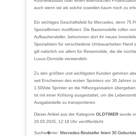
Kosmetikstudio oder einen ebensolchen Friseursalon. 
auch wenn sie als solche zuweilen kaum noch zu erk
Ein wichtiges Geschäftsfeld für Mercedes, denn 75 P
Spezialfirmen modifiziert. Die Basismodelle rollen 
Aufbauhersteller, bekommen dort ihr neues Innenleb
Spezialisten für verschiedene Umbauarbeiten Hand a
gilt natürlich vor allem für Reisemobile, die die nüch
Luxus-Domizile verwandeln.
Zu den größten und wichtigsten Kunden gehören abe
seit Erscheinen des ersten Sprinters vor 30 Jahren 
1.500ste Sprinter an die Hilfsorganisation übergeben
ist mit einer Kühlung ausgestattet, um die Lebensmit
Ausgabestelle zu transportieren.
Dieser Artikel aus der Kategorie
OLDTIMER
wurde v
20.03.2025, 12:18 Uhr veröffentlicht.
Suchw�rter:
Mercedes-Bestseller feiert 30.Geburtst