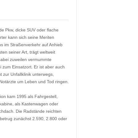
de Pkw, dicke SUV oder flache
rter kann sich seine Meriten
ns im Straßenverkehr auf Anhieb
ten seiner Art, trägt weltweit
t dabei zuweilen vermummte
i zum Einsatzort. Er ist aber auch
t zur Unfallklinik unterwegs,
 Notärzte um Leben und Tod ringen.
tion kam 1995 als Fahrgestell,
lkabine, als Kastenwagen oder
ochdach. Die Radstände reichten
 betrug zunächst 2.590, 2.800 oder