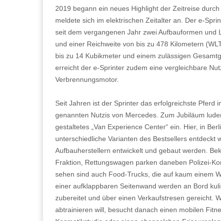
2019 begann ein neues Highlight der Zeitreise durch 
meldete sich im elektrischen Zeitalter an. Der e-Sprin
seit dem vergangenen Jahr zwei Aufbauformen und L
und einer Reichweite von bis zu 478 Kilometern (W
bis zu 14 Kubikmeter und einem zulässigen Gesamtg
erreicht der e-Sprinter zudem eine vergleichbare Nu
Verbrennungsmotor.
Seit Jahren ist der Sprinter das erfolgreichste Pferd 
genannten Nutzis von Mercedes. Zum Jubiläum luden d
gestaltetes „Van Experience Center“ ein. Hier, in Ber
unterschiedliche Varianten des Bestsellers entdeckt 
Aufbauherstellern entwickelt und gebaut werden. Bekan
Fraktion, Rettungswagen parken daneben Polizei-Ko
sehen sind auch Food-Trucks, die auf kaum einem W
einer aufklappbaren Seitenwand werden an Bord kulin
zubereitet und über einen Verkaufstresen gereicht. 
abtrainieren will, besucht danach einen mobilen Fitn