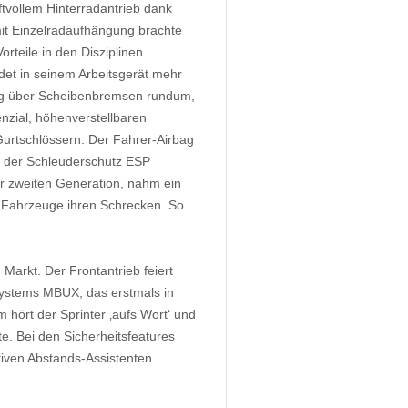
ftvollem Hinterradantrieb dank
it Einzelradaufhängung brachte
teile in den Disziplinen
det in seinem Arbeitsgerät mehr
ßig über Scheibenbremsen rundum,
nzial, höhenverstellbaren
Gurtschlössern. Der Fahrer-Airbag
w der Schleuderschutz ESP
r zweiten Generation, nahm ein
n Fahrzeuge ihren Schrecken. So
Markt. Der Frontantrieb feiert
systems MBUX, das erstmals in
m hört der Sprinter ‚aufs Wort‘ und
te. Bei den Sicherheitsfeatures
iven Abstands-Assistenten