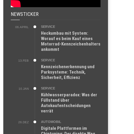
NEWSTICKER
SERVICE
06.APRIL
Heckumbau mit System:
Worauf es beim Kauf eines
Motorrad-Kennzeichenhalters
ankommt
SERVICE
13.FEB
Kennzeichenerkennung und
Parksysteme: Technik,
Sicherheit, Effizienz
SERVICE
10.JAN
Kühlwasserparadox: Was der
Füllstand über
Autokaufentscheidungen
verrät
AUTOMOBIL
26.DEZ
Digitale Plattformen im
Chiptuning: Der direkte Weg